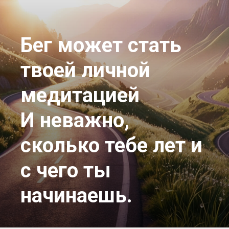
Бег может стать
твоей личной
медитацией
И неважно,
сколько тебе лет и
с чего ты
начинаешь.